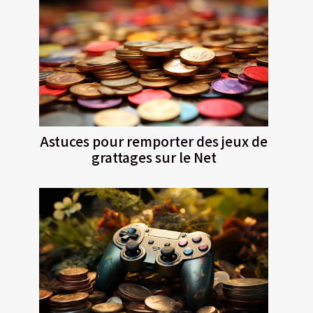
Astuces pour remporter des jeux de
grattages sur le Net