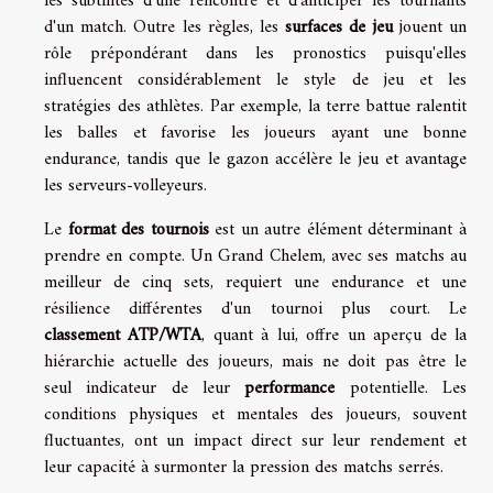
les subtilités d'une rencontre et d'anticiper les tournants
d'un match. Outre les règles, les
surfaces de jeu
jouent un
rôle prépondérant dans les pronostics puisqu'elles
influencent considérablement le style de jeu et les
stratégies des athlètes. Par exemple, la terre battue ralentit
les balles et favorise les joueurs ayant une bonne
endurance, tandis que le gazon accélère le jeu et avantage
les serveurs-volleyeurs.
Le
format des tournois
est un autre élément déterminant à
prendre en compte. Un Grand Chelem, avec ses matchs au
meilleur de cinq sets, requiert une endurance et une
résilience différentes d'un tournoi plus court. Le
classement ATP/WTA
, quant à lui, offre un aperçu de la
hiérarchie actuelle des joueurs, mais ne doit pas être le
seul indicateur de leur
performance
potentielle. Les
conditions physiques et mentales des joueurs, souvent
fluctuantes, ont un impact direct sur leur rendement et
leur capacité à surmonter la pression des matchs serrés.