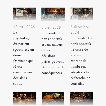
12 avril 2025
9 décembre
3 avril 2025
La
2024
Le monde des
psychologie
Le monde des
paris sportifs
du parieur
paris sportifs
est un univers
sportif est un
ne cesse de
où les
domaine
grandir,
décisions
fascinant qui
attirant de
prises peuvent
révèle
nombreux
être lourdes de
combien nos
adeptes à la
conséquences....
décisions
recherche de
sont...
conseils...