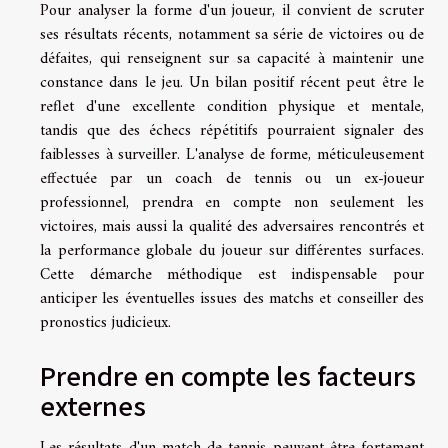
Pour analyser la forme d'un joueur, il convient de scruter
ses résultats récents, notamment sa série de victoires ou de
défaites, qui renseignent sur sa capacité à maintenir une
constance dans le jeu. Un bilan positif récent peut être le
reflet d'une excellente condition physique et mentale,
tandis que des échecs répétitifs pourraient signaler des
faiblesses à surveiller. L'analyse de forme, méticuleusement
effectuée par un coach de tennis ou un ex-joueur
professionnel, prendra en compte non seulement les
victoires, mais aussi la qualité des adversaires rencontrés et
la performance globale du joueur sur différentes surfaces.
Cette démarche méthodique est indispensable pour
anticiper les éventuelles issues des matchs et conseiller des
pronostics judicieux.
Prendre en compte les facteurs
externes