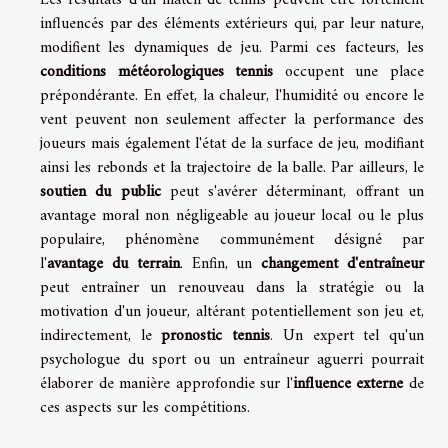
Les résultats d'un match de tennis peuvent être fortement
influencés par des éléments extérieurs qui, par leur nature,
modifient les dynamiques de jeu. Parmi ces facteurs, les
conditions météorologiques tennis
occupent une place
prépondérante. En effet, la chaleur, l'humidité ou encore le
vent peuvent non seulement affecter la performance des
joueurs mais également l'état de la surface de jeu, modifiant
ainsi les rebonds et la trajectoire de la balle. Par ailleurs, le
soutien du public
peut s'avérer déterminant, offrant un
avantage moral non négligeable au joueur local ou le plus
populaire, phénomène communément désigné par
l'
avantage du terrain
. Enfin, un
changement d'entraîneur
peut entraîner un renouveau dans la stratégie ou la
motivation d'un joueur, altérant potentiellement son jeu et,
indirectement, le
pronostic tennis
. Un expert tel qu'un
psychologue du sport ou un entraîneur aguerri pourrait
élaborer de manière approfondie sur l'
influence externe
de
ces aspects sur les compétitions.