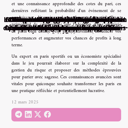
et une connaissance approfondie des cotes du pari, ces
dernières reflétant la probabilité d'un événement de se
produire et déterminant le rendement potentiel. Il est
Les impacts de l'IA sur la sécurité et la
Comment la gestion de bankroll peut
Maximiser vos gains : Stratégies pour
Comment choisir le meilleur site de
Comment analyser les statistiques
Comment choisir le pronostiqueur
L'impact de la météo sur les paris
Bonus et promotions exclusives :
Impact de la psychologie sur les
Fondamentaux de la gestion de
Psychologie du parieur sportif
primordial de comprendre que l'adoption d'une stratégie
décisions de paris sportifs et comment
Comment les trouver et en bénéficier
utiliser l'effet de levier dans les paris
sportifs stratégies pour les matchs en
transparence des paris sportifs en
pour améliorer ses paris sportifs
influencer votre succès en paris
bankroll pour les paris sportifs
sportif idéal pour vos besoins
Comment éviter les pièges
paris pour vous
de paris bien définie peut significativement influencer vos
émotionnels et parier
extérieur
la gérer
sportifs
ligne
?
performances et augmenter vos chances de profits à long
rationnellement
terme.
Un expert en paris sportifs ou un économiste spécialisé
dans le jeu pourrait élaborer sur la complexité de la
gestion du risque et proposer des méthodes éprouvées
pour parier avec sagesse. Ces connaissances avancées sont
vitales pour quiconque souhaite transformer les paris en
une pratique réfléchie et potentiellement lucrative.
12 mars 2025