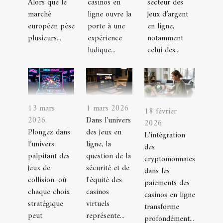
Alors que le
casinos en
secteur des
marché
ligne ouvre la
jeux d’argent
européen pèse
porte à une
en ligne,
plusieurs...
expérience
notamment
ludique...
celui des...
13 mars
1 mars 2026
18 février
2026
Dans l'univers
2026
Plongez dans
des jeux en
L'intégration
l’univers
ligne, la
des
palpitant des
question de la
cryptomonnaies
jeux de
sécurité et de
dans les
collision, où
l'équité des
paiements des
chaque choix
casinos
casinos en ligne
stratégique
virtuels
transforme
peut
représente...
profondément...