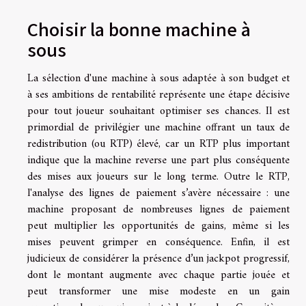
Choisir la bonne machine à
sous
La sélection d'une machine à sous adaptée à son budget et
à ses ambitions de rentabilité représente une étape décisive
pour tout joueur souhaitant optimiser ses chances. Il est
primordial de privilégier une machine offrant un taux de
redistribution (ou RTP) élevé, car un RTP plus important
indique que la machine reverse une part plus conséquente
des mises aux joueurs sur le long terme. Outre le RTP,
l'analyse des lignes de paiement s’avère nécessaire : une
machine proposant de nombreuses lignes de paiement
peut multiplier les opportunités de gains, même si les
mises peuvent grimper en conséquence. Enfin, il est
judicieux de considérer la présence d’un jackpot progressif,
dont le montant augmente avec chaque partie jouée et
peut transformer une mise modeste en un gain