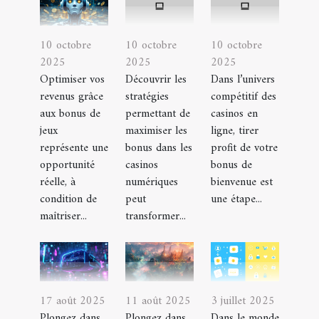
10 octobre
10 octobre
10 octobre
2025
2025
2025
Optimiser vos
Découvrir les
Dans l’univers
revenus grâce
stratégies
compétitif des
aux bonus de
permettant de
casinos en
jeux
maximiser les
ligne, tirer
représente une
bonus dans les
profit de votre
opportunité
casinos
bonus de
réelle, à
numériques
bienvenue est
condition de
peut
une étape...
maîtriser...
transformer...
17 août 2025
11 août 2025
3 juillet 2025
Plongez dans
Plongez dans
Dans le monde