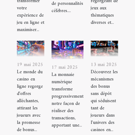
transformer
regorgeant de
de personnalités
votre
jeux aux
célèbres....
expérience de
thématiques
jeu en ligne et
diverses et...
maximiser...
19 mai 2025
13 mai 2025
17 mai 2025
Le monde du
Découvrez les
La monnaie
casino en
mécanismes
numérique
ligne regorge
des bonus
transforme
d'offres
sans dépôt
progressivement
alléchantes,
qui séduisent
notre façon de
attirant les
tant de
réaliser des
joueurs avec
joueurs dans
transactions,
la promesse
l'univers des
apportant une...
de bonus...
casinos en...