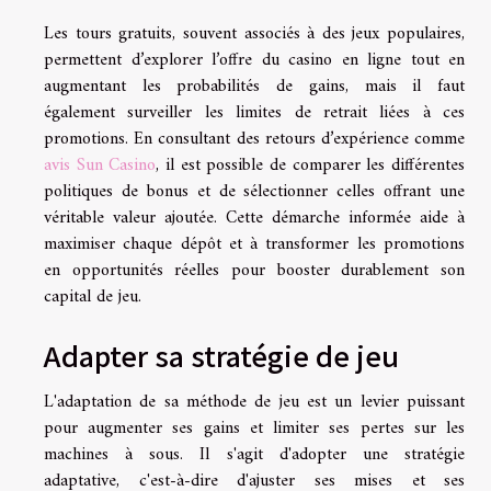
Les tours gratuits, souvent associés à des jeux populaires,
permettent d’explorer l’offre du casino en ligne tout en
augmentant les probabilités de gains, mais il faut
également surveiller les limites de retrait liées à ces
promotions. En consultant des retours d’expérience comme
avis Sun Casino
, il est possible de comparer les différentes
politiques de bonus et de sélectionner celles offrant une
véritable valeur ajoutée. Cette démarche informée aide à
maximiser chaque dépôt et à transformer les promotions
en opportunités réelles pour booster durablement son
capital de jeu.
Adapter sa stratégie de jeu
L'adaptation de sa méthode de jeu est un levier puissant
pour augmenter ses gains et limiter ses pertes sur les
machines à sous. Il s'agit d'adopter une stratégie
adaptative, c'est-à-dire d'ajuster ses mises et ses