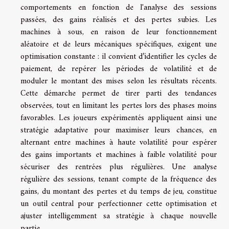
comportements en fonction de l'analyse des sessions
passées, des gains réalisés et des pertes subies. Les
machines à sous, en raison de leur fonctionnement
aléatoire et de leurs mécaniques spécifiques, exigent une
optimisation constante : il convient d’identifier les cycles de
paiement, de repérer les périodes de volatilité et de
moduler le montant des mises selon les résultats récents.
Cette démarche permet de tirer parti des tendances
observées, tout en limitant les pertes lors des phases moins
favorables. Les joueurs expérimentés appliquent ainsi une
stratégie adaptative pour maximiser leurs chances, en
alternant entre machines à haute volatilité pour espérer
des gains importants et machines à faible volatilité pour
sécuriser des rentrées plus régulières. Une analyse
régulière des sessions, tenant compte de la fréquence des
gains, du montant des pertes et du temps de jeu, constitue
un outil central pour perfectionner cette optimisation et
ajuster intelligemment sa stratégie à chaque nouvelle
partie.