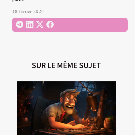
18 février 2026
SUR LE MÊME SUJET