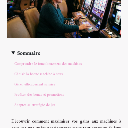
Sommaire
Comprendre le fonctionnement des machines
Choisir la bonne machine à sous
Gérer efficacement sa mise
Profiter des bonus et promotions
Adapter sa stratégie de jeu
Découvrir comment maximiser vos gains aux machines à