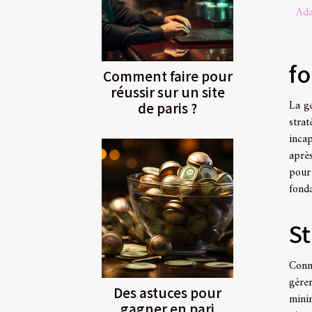
Ada
fo
Comment faire pour
réussir sur un site
La ge
de paris ?
stra
incap
après
pour
fonda
St
Conn
gére
Des astuces pour
mini
gagner en pari