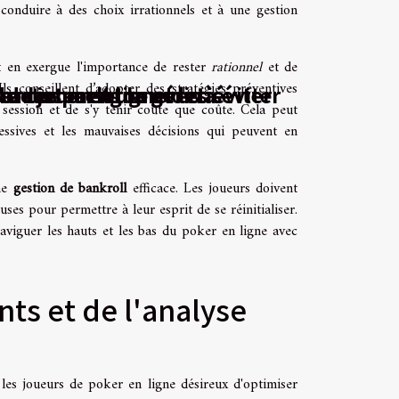
conduire à des choix irrationnels et à une gestion
t en exergue l'importance de rester
rationnel
et de
s conseillent d’adopter des stratégies préventives
e cartes et tournois à éviter
artes en ligne et les éviter
ur les parieurs avertis
s et comment la gérer
s de jeux en ligne
 session et de s'y tenir coûte que coûte. Cela peut
cessives et les mauvaises décisions qui peuvent en
une
gestion de bankroll
efficace. Les joueurs doivent
uses pour permettre à leur esprit de se réinitialiser.
aviguer les hauts et les bas du poker en ligne avec
ts et de l'analyse
les joueurs de poker en ligne désireux d'optimiser