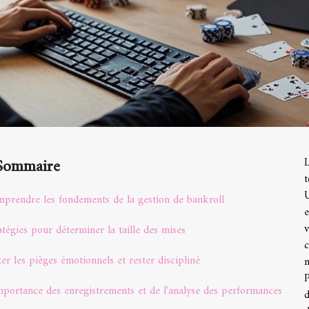
Sommaire
L
t
prendre les fondements de la gestion de bankroll
v
atégies pour déterminer la taille des mises
c
ter les pièges émotionnels et rester discipliné
mportance des enregistrements et de l'analyse des performances
d