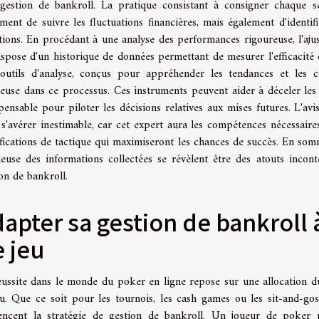
 gestion de bankroll. La pratique consistant à consigner chaque s
ment de suivre les fluctuations financières, mais également d'identif
tions. En procédant à une analyse des performances rigoureuse, l'ajus
spose d'un historique de données permettant de mesurer l'efficacité 
outils d'analyse, conçus pour appréhender les tendances et les c
euse dans ce processus. Ces instruments peuvent aider à déceler les p
pensable pour piloter les décisions relatives aux mises futures. L'av
 s'avérer inestimable, car cet expert aura les compétences nécessair
ications de tactique qui maximiseront les chances de succès. En somm
ieuse des informations collectées se révèlent être des atouts incont
on de bankroll.
apter sa gestion de bankroll 
 jeu
éussite dans le monde du poker en ligne repose sur une allocation du
eu. Que ce soit pour les tournois, les cash games ou les sit-and-gos
uencent la stratégie de gestion de bankroll. Un joueur de poker pr