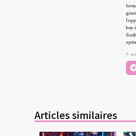
form
génér
l'opp
buy-i
flex
optim
9 av
Articles similaires