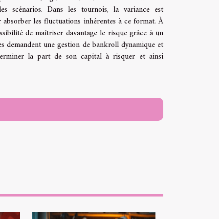
s scénarios. Dans les tournois, la variance est
absorber les fluctuations inhérentes à ce format. À
sibilité de maîtriser davantage le risque grâce à un
rties demandent une gestion de bankroll dynamique et
rminer la part de son capital à risquer et ainsi