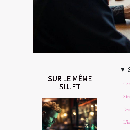
SUR LE MÊME
Com
SUJET
Str
Évi
L'i