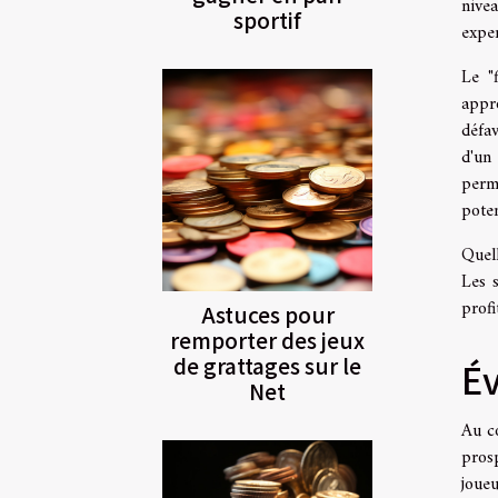
nive
sportif
exper
Le "
appr
défav
d'un 
perm
poten
Quell
Les s
profi
Astuces pour
remporter des jeux
de grattages sur le
Év
Net
Au cœ
prosp
joue